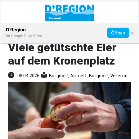
Abonnieren
D'Region
×
Öffnen
Im Google Play Store
Viele getütschte Eier
auf dem Kronenplatz
Immobilien
08.04.2026
Burgdorf
,
Aktuell
,
Burgdorf
,
Vereine
Veranstaltungen
Stellen
E-
Paper
App