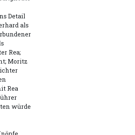
ns Detail
erhard als
erbundener
ls
er Rea;
t; Moritz
ichter
en
it Rea
führer
rten würde
Knöpfe,