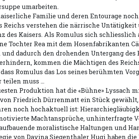
suppe umarbeiten.
aiserliche Familie und deren Entourage noch
s Reichs verstehen die närrische Untätigkeit
 des Kaisers. Als Romulus sich schliesslich
ine Tochter Rea mit dem Hosenfabrikanten Cä
n und dadurch den drohenden Untergang des
verhindern, kommen die Mächtigen des Reic
 dass Romulus das Los seines berühmten Vor
r teilen muss …
uesten Produktion hat die «Bühne» Lyssach m
 von Friedrich Dürrenmatt ein Stück gewählt,
ren noch hochaktuell ist: Hierarchiegläubigk
motivierte Machtansprüche, unhinterfragte V
 aufbauende moralistische Haltungen und Ha
egie von Davina Siegen­thaler Hugi haben die