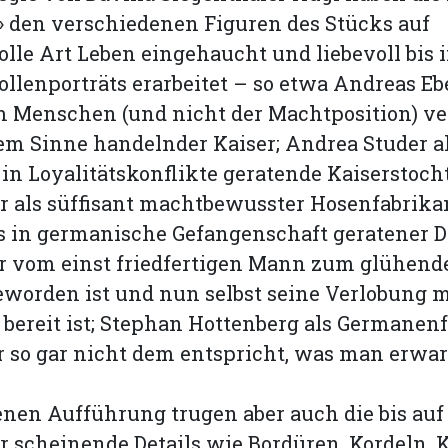
 den verschiedenen Figuren des Stücks auf
lle Art Leben eingehaucht und liebevoll bis i
llenporträts erarbeitet – so etwa Andreas Eb
em Menschen (und nicht der Machtposition) v
em Sinne handelnder Kaiser; Andrea Studer a
in Loyalitätskonflikte geratende Kaisers­tocht
 als süffisant machtbewusster Hosenfabrikan
s in germanische Gefangenschaft geratener D
er vom einst friedfertigen Mann zum glühend
eworden ist und nun selbst seine Verlobung m
bereit ist; Stephan Hottenberg als Germanen
r so gar nicht dem entspricht, was man erwa
nen Aufführung trugen aber auch die bis auf
 scheinende Details wie Bordüren, Kordeln, 