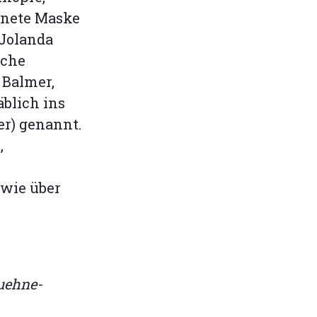
hnete Maske
 Jolanda
iche
 Balmer,
blich ins
er) genannt.
,
 wie über
uehne-