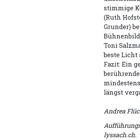
stimmige K
(Ruth Hofst
Grunder) be
Bühnenbild 
Toni Salzma
beste Licht
Fazit: Ein 
berührende
mindestens 
längst ver
Andrea Flüc
Aufführungs
lyssach.ch.