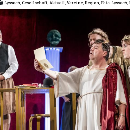
Lyssach
,
Gesellschaft
,
Aktuell
,
Vereine
,
Region
,
Foto
,
Lyssach
,