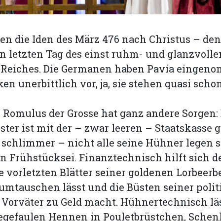
en die Iden des März 476 nach Christus – den
n letzten Tag des einst ruhm- und glanzvolle
Reiches. Die Germanen haben Pavia eingen
en unerbittlich vor, ja, sie stehen quasi scho
 Romulus der Grosse hat ganz andere Sorgen:
ter ist mit der – zwar leeren – Staatskasse 
schlimmer – nicht alle seine Hühner legen 
in Frühstücksei. Finanztechnisch hilft sich de
e vorletzten Blätter seiner goldenen Lorbee
mtauschen lässt und die Büsten seiner poli
 Vorväter zu Geld macht. Hühnertechnisch läs
legefaulen Hennen in Pouletbrüstchen, Schen