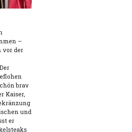
n
ommen –
n vor der
 Der
geflohen
schön brav
r Kaiser,
rbekränzung
tischen und
st er
kelsteaks