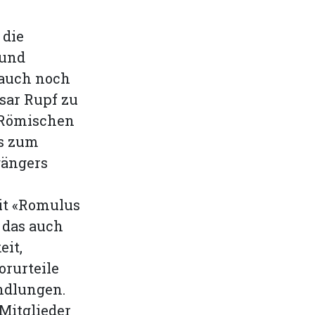
 die
 und
 auch noch
sar Rupf zu
 Römischen
hs zum
gängers
it «Romulus
 das auch
eit,
orurteile
ndlungen.
 Mitglieder