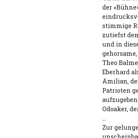
der «Bühne»
eindrucksvo
stimmige Ro
zutiefst d
und in dies
gehorsame, 
Theo Balmer
Eberhard al
Ämilian, d
Patrioten g
aufzugeben 
Odoaker, de
…
Zur gelunge
unscheinbar