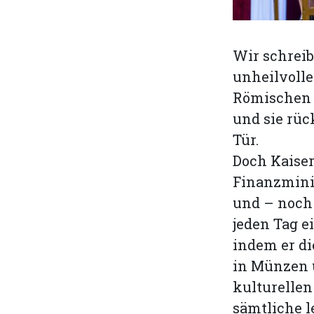
Wir schreib
unheilvolle
Römischen 
und sie rück
Tür.
Doch Kaiser
Finanzminis
und – noch 
jeden Tag e
indem er di
in Münzen u
kulturellen
sämtliche 