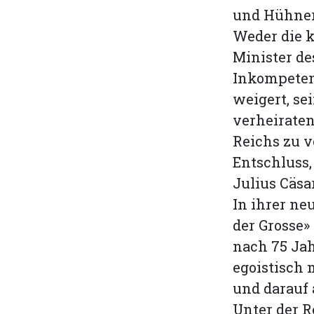
und Hühner
Weder die k
Minister de
Inkompetenz
weigert, se
verheirate
Reichs zu 
Entschluss,
Julius Cäsa
In ihrer ne
der Grosse»
nach 75 Jah
egoistisch 
und darauf
Unter der R