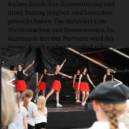
Anlass durch ihre Unterstützung und
ihren Beitrag möglich und besonders
gemacht haben. Das motiviert zum
Weitermachen und Besserwerden. Im
Austausch mit den Partnern wird der
Verein Kornhausfest Burgdorf schon
bald die Vorbereitungen für das
kommende Jahr starten.
Text und Bilder: zvg
<
>
www.kornhausfest.ch
Share
Share