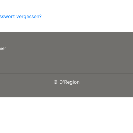
sswort vergessen?
mer
©
D'Region