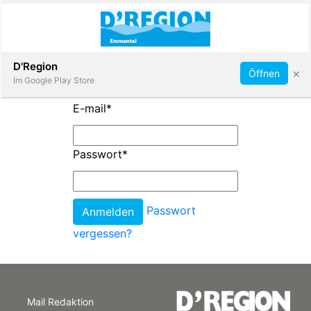
Abonnieren
D'Region
×
Öffnen
Im Google Play Store
E-mail
*
Immobilien
Passwort
*
Veranstaltungen
Passwort
Stellen
vergessen?
E-
Paper
Mail Redaktion
App