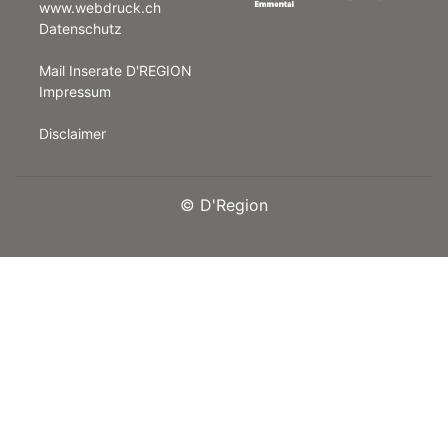
www.webdruck.ch
Datenschutz
rt
Mail Inserate D'REGION
Impressum
Disclaimer
©
D'Region
n