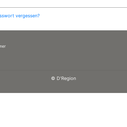
sswort vergessen?
mer
©
D'Region