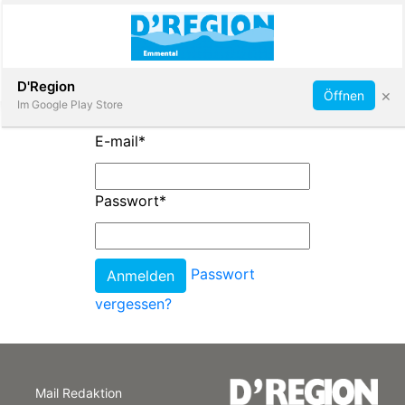
Abonnieren
D'Region
×
Öffnen
Im Google Play Store
E-mail
*
Immobilien
Passwort
*
Veranstaltungen
Passwort
Stellen
vergessen?
E-
Paper
Mail Redaktion
App