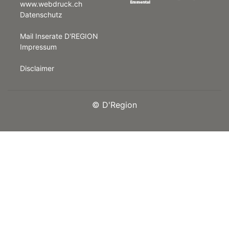
www.webdruck.ch
Datenschutz
rt
Mail Inserate D'REGION
Impressum
Disclaimer
©
D'Region
n