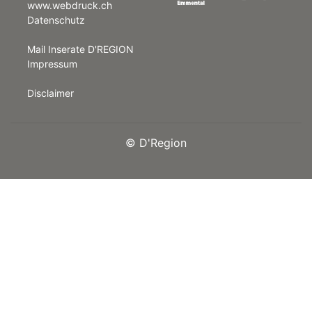
www.webdruck.ch
Datenschutz
rt
Mail Inserate D'REGION
Impressum
Disclaimer
©
D'Region
n