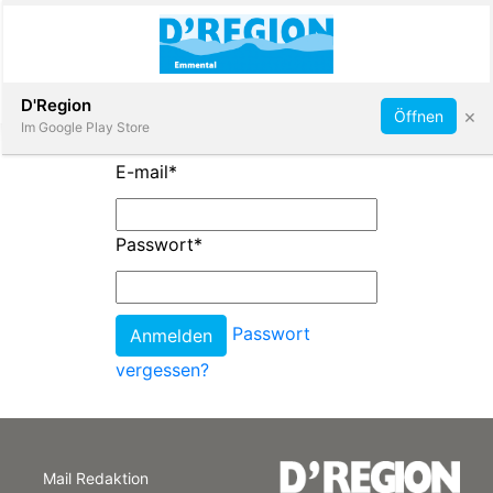
Abonnieren
D'Region
×
Öffnen
Im Google Play Store
E-mail
*
Immobilien
Passwort
*
Veranstaltungen
Passwort
Stellen
vergessen?
E-
Paper
Mail Redaktion
App