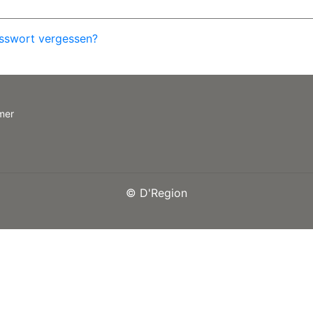
sswort vergessen?
mer
©
D'Region