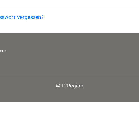
sswort vergessen?
mer
©
D'Region