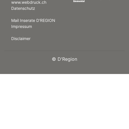
www.webdruck.ch
Datenschutz
rt
Mail Inserate D'REGION
Impressum
Disclaimer
©
D'Region
n