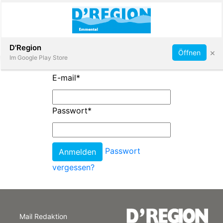
Abonnieren
D'Region
×
Öffnen
Im Google Play Store
E-mail
*
Immobilien
Passwort
*
Veranstaltungen
Passwort
Stellen
vergessen?
E-
Paper
Mail Redaktion
App