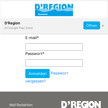
Abonnieren
D'Region
×
Öffnen
Im Google Play Store
E-mail
*
Immobilien
Passwort
*
Veranstaltungen
Passwort
Stellen
vergessen?
E-
Paper
Mail Redaktion
App