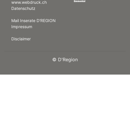
www.webdruck.ch
Datenschutz
rt
Mail Inserate D'REGION
Impressum
Disclaimer
©
D'Region
n