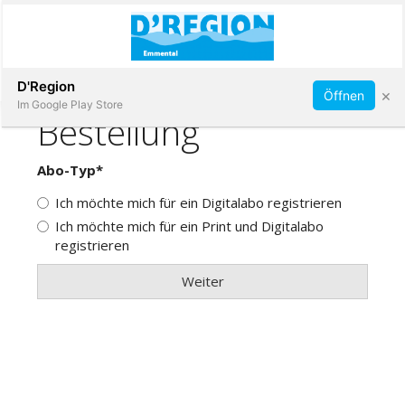
Abonnieren
D'Region
×
Öffnen
Im Google Play Store
Immobilien
Veranstaltungen
Stellen
E-
Paper
App