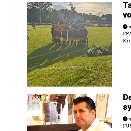
Ta
vo
0
FR
Kir
De
s
0
FU