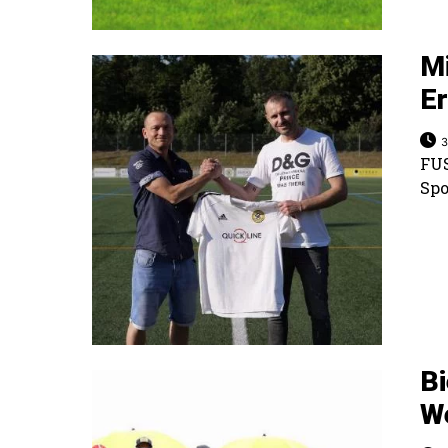
M
Er
3
FU
Spo
B
W