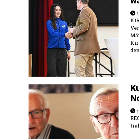
w
1
K
Ve
Mä
Kir
den
Ku
No
1
REG
tra