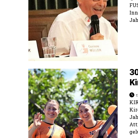
FU
In
Jah
30
Ki
1
KI
Kir
Ja
Att
gel