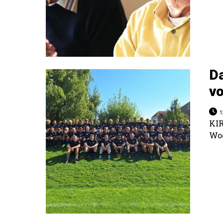
Da
vo
1
KI
Woc