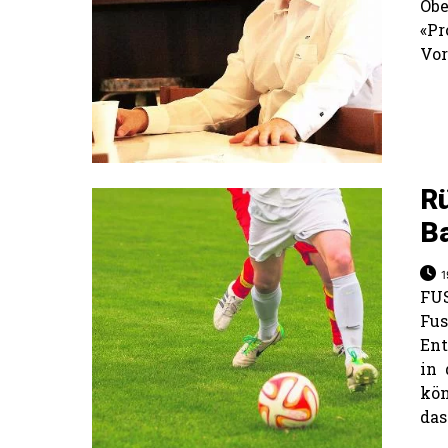
Ob
«P
Vor
Rü
Ba
1
FU
Fus
En
in 
kö
das