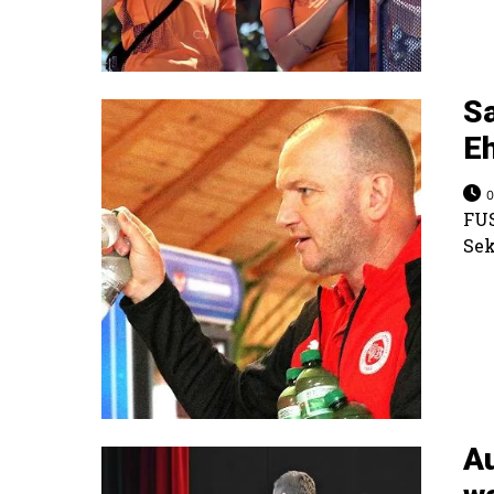
S
Eh
0
FU
Sek
Au