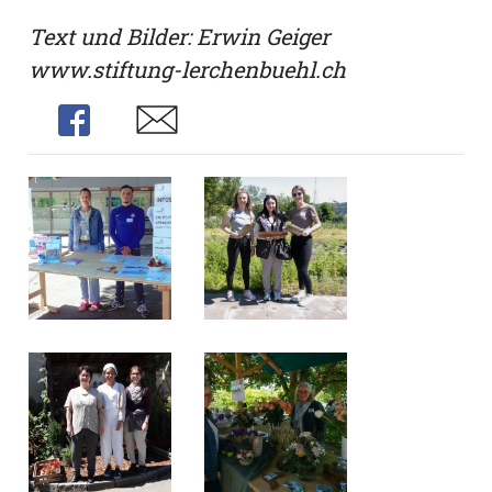
Text und Bilder: Erwin Geiger
www.stiftung-lerchenbuehl.ch
Share
Share
N