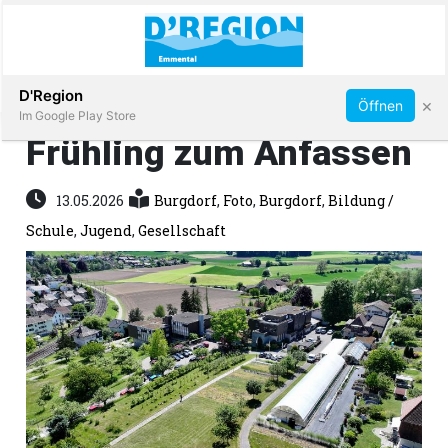
Abonnieren
D'Region
×
Öffnen
Im Google Play Store
Frühling zum Anfassen
Immobilien
13.05.2026
Burgdorf
,
Foto
,
Burgdorf
,
Bildung /
Schule
,
Jugend
,
Gesellschaft
Veranstaltungen
Stellen
E-
Paper
App