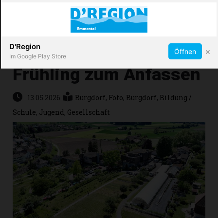
Abonnieren
X
D'Region
×
Öffnen
Im Google Play Store
Frühling zum Anfassen
Immobilien
13.05.2026
Burgdorf
,
Foto
,
Burgdorf
,
Bildung /
Schule
,
Jugend
,
Gesellschaft
Veranstaltungen
Stellen
E-
Paper
App