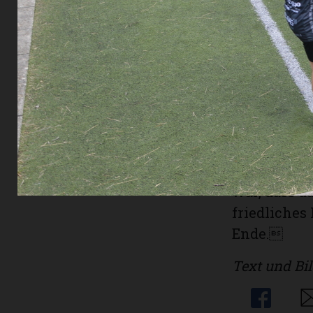
In der Frei
beliebte Tr
Bekanntsch
Tanzeinlage
um das Lage
Nach dem 
Plenum am 
und Danke s
zünftigen R
war, dass d
friedliche
Ende.
Text und Bil
Share
Sh