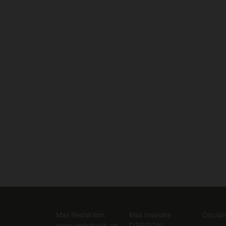
Mail Redaktion
Mail Inserate
Disclai
www.webdruck.ch
D'REGION