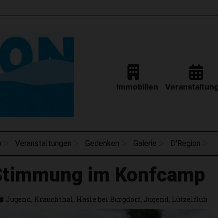
Immobilien
Veranstaltun
n
Veranstaltungen
Gedenken
Galerie
D'Region
Stimmung im Konfcamp
Jugend
,
Krauchthal
,
Hasle bei Burgdorf
,
Jugend
,
Lützelflüh