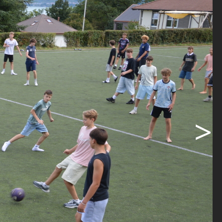
en einzelne
genommen
Angebot für
eyball und
orkshops
ei:
gerplatz.
>
cht im
n den
die Konf­