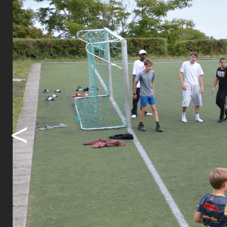
Aktivierung
Themen aus
und vertief
Unterhaltun
Theater spi
war für alle
Am Donnerst
Pünktlich a
<
Davon liess
Geringsten 
Schuhen um
Zwischen d
klassen Zei
gruppendyn
Vertiefunge