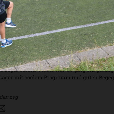
zeit waren vor allem der Fussball- und Volleyb
effpunkte, um sich sportlich zu betätigen und
aften zu knüpfen. Am letzten Abend sorgten
n, Drinks und Waffeln für die passende Par
r langsam ausklingen zu lassen.
Putzen und einem letzten Zusammenkommen
nächsten Morgen war es dann Zeit fürs Vera
agen. Da liess Petrus die Teilnehmendenmit
egenguss wissen, dass auch er etwas traurig
as Lager bereits vorbei war. So ging ein gelun
s Lager mit coolem Programm und guten Bege
der: zvg
are