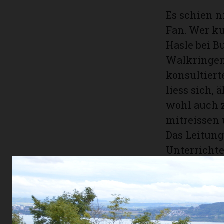
Es schien n
Fan. Wer k
Hasle bei B
Walkringen
konsultier
liess sich,
wohl auch 
mitreissen 
Das Leitun
Unterricht
zusammenge
rund 65 Ko
abwechslun
Morgen und