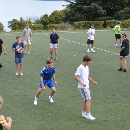
en, Liedern, einem Input und in Kleingrupp
 dem Lagerfilm «Run the Race» wieder auf
t. Daneben sorgte ein vielfältiges Workshop-
g. Schmuck basteln, T-Shirts einfärben, Voll
elen, jassen oder Musik machen – bei den W
 etwas dabei.
agabend war es mit Petrus' guter Laune vorb
ufs Geländespiel brach der Regen über dem La
en sich die verschiedenen Gruppen jedoch ni
beeindrucken und kämpften bis zur Pfütze i
 den Sieg im Geländespiel.
en verschiedenen Programmpunkten hatten 
t für die Konfirmations­vorbereitung, für
amische Spiele oder für weitere inhaltliche
n.