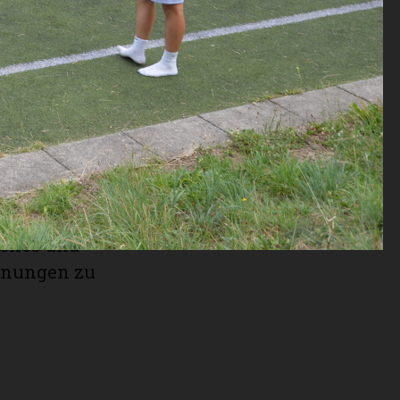
allplatz
 neue
 Musik,
tystimmung,
 im
bschieden
 einem
 darüber
genes und
gnungen zu