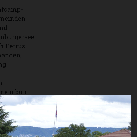
onfcamp-
emeinden
und
enburgersee
h Petrus
manden,
ng
n
inem bunt
ührte die
eweils am