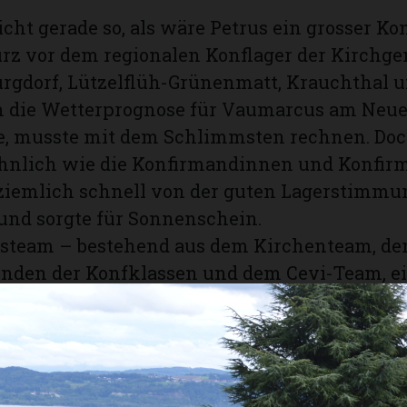
icht gerade so, als wäre Petrus ein grosser K
urz vor dem regionalen Konflager der Kirchg
urgdorf, Lützelflüh-Grünenmatt, Krauchthal 
 die Wetterprognose für Vaumarcus am Neu
te, musste mit dem Schlimmsten rechnen. Doc
 ähnlich wie die Konfirmandinnen und Konfir
ziemlich schnell von der guten Lagerstimmu
und sorgte für Sonnenschein.
gsteam – bestehend aus dem Kirchenteam, de
enden der Konfklassen und dem Cevi-Team, e
würfelten Team aus jungen Freiwilligen – f
nfirmandinnen und Konfirmanden mit einem
gsreichen Programm durch die Lagertage. J
 am Abend wurden im Plenum mit kurzen