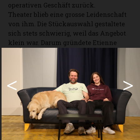
operativen Geschäft zurück.
Theater blieb eine grosse Leidenschaft
von ihm. Die Stückauswahl gestaltete
sich stets schwierig, weil das Angebot
klein war. Darum gründete Etienne
Meuwly im Jahr 2006 den
Theaterverlag «Kaliolabusto» und
verkaufte fortan Thea­terstücke, die er
<
>
zum Teil aus dem Englischen
übersetzte. Insgesamt sind es über 350
Skripts. Der Name «Kalio­labusto» mag
fremd anmuten, doch Etienne Meuwly
wählte ihn, weil seine Mutter diesen
für einen Ausserirdischen kreiert hatte,
den Etienne bei einem Schultheater