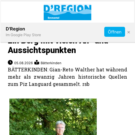
Abonnieren
D'Region
×
Öffnen
Im Google Play Store
Ein Berg mit vielen An- und
Aussichtspunkten
Immobilien
05.08.2026
Bätterkinden
BÄTTERKINDEN: Gian-Reto Walther hat während
mehr als zwanzig Jahren historische Quellen
Veranstaltungen
zum Piz Languard gesammelt. rsb
Stellen
E-
Paper
App