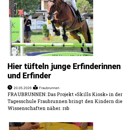
rt
Hier tüfteln junge Erfinderinnen
und Erfinder
20.05.2026
Fraubrunnen
FRAUBRUNNEN: Das Projekt «Skills Kiosk» in der
Tagesschule Fraubrunnen bringt den Kindern die
Wissenschaften näher. rsb
n