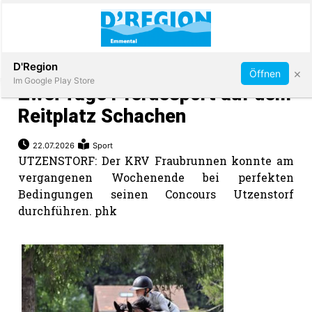
Abonnieren
D'Region
×
Öffnen
Im Google Play Store
Zwei Tage Pferdesport auf dem
Reitplatz Schachen
Immobilien
22.07.2026
Sport
UTZENSTORF: Der KRV Fraubrunnen konnte am
vergangenen Wochenende bei perfekten
Veranstaltungen
Bedingungen seinen Concours Utzenstorf
durchführen. phk
Stellen
E-
Paper
App